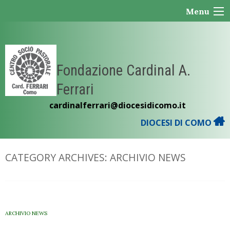
Skip
Menu
to
content
Fondazione Cardinal A.
Ferrari
cardinalferrari@diocesidicomo.it
DIOCESI DI COMO
CATEGORY ARCHIVES:
ARCHIVIO NEWS
ARCHIVIO NEWS