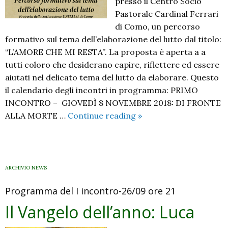
presso il Centro Socio
Pastorale Cardinal Ferrari
di Como, un percorso
formativo sul tema dell’elaborazione del lutto dal titolo:
“L’AMORE CHE MI RESTA’’. La proposta è aperta a a
tutti coloro che desiderano capire, riflettere ed essere
aiutati nel delicato tema del lutto da elaborare. Questo
il calendario degli incontri in programma: PRIMO
INCONTRO – GIOVEDÌ 8 NOVEMBRE 2018: DI FRONTE
L’amore
ALLA MORTE …
Continue reading
»
che
mi
resta.
L’elaborazione
ARCHIVIO NEWS
del
Programma del I incontro-26/09 ore 21
lutto
Il Vangelo dell’anno: Luca