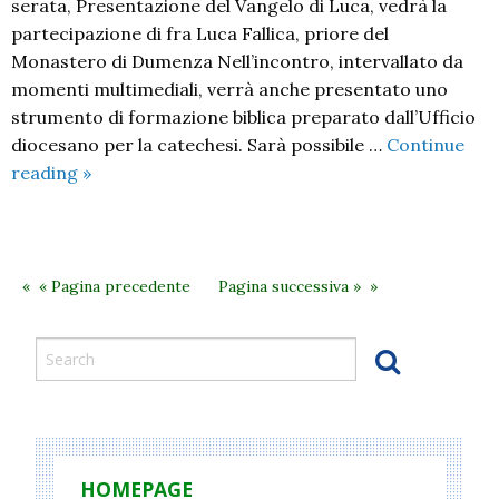
serata, Presentazione del Vangelo di Luca, vedrà la
partecipazione di fra Luca Fallica, priore del
Monastero di Dumenza Nell’incontro, intervallato da
momenti multimediali, verrà anche presentato uno
strumento di formazione biblica preparato dall’Ufficio
diocesano per la catechesi. Sarà possibile …
Continue
Vangelo
reading
»
dell’Anno
2018:
presentazione
Vangelo
« Pagina precedente
Pagina successiva »
di
Luca
HOMEPAGE