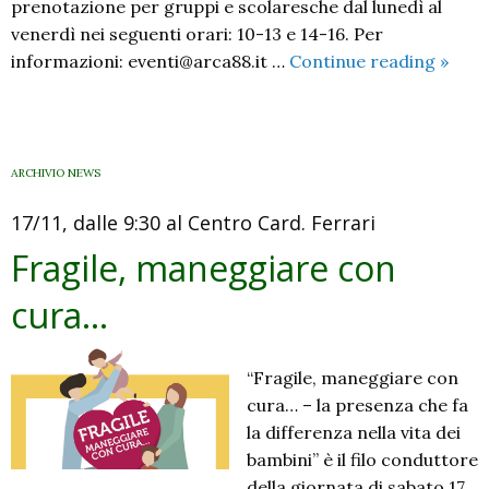
prenotazione per gruppi e scolaresche dal lunedì al
venerdì nei seguenti orari: 10-13 e 14-16. Per
“Sago
informazioni: eventi@arca88.it …
Continue reading
»
in
most
emozi
di
ARCHIVIO NEWS
66
17/11, dalle 9:30 al Centro Card. Ferrari
artist
diver
Fragile, maneggiare con
abili
cura…
“Fragile, maneggiare con
cura… – la presenza che fa
la differenza nella vita dei
bambini” è il filo conduttore
della giornata di sabato 17