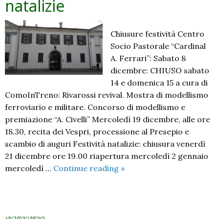
natalizie
Chiusure festività Centro
Socio Pastorale “Cardinal
A. Ferrari”: Sabato 8
dicembre: CHIUSO sabato
14 e domenica 15 a cura di
ComoInTreno: Rivarossi revival. Mostra di modellismo
ferroviario e militare. Concorso di modellismo e
premiazione “A. Civelli” Mercoledì 19 dicembre, alle ore
18.30, recita dei Vespri, processione al Presepio e
scambio di auguri Festività natalizie: chiusura venerdì
21 dicembre ore 19.00 riapertura mercoledì 2 gennaio
Chiusure
mercoledì …
Continue reading
»
per
le
festività
natalizie
ARCHIVIO NEWS