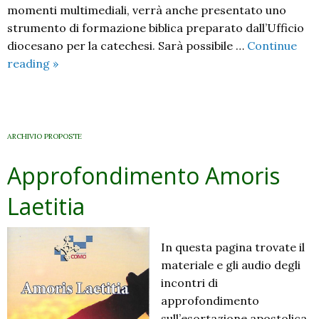
momenti multimediali, verrà anche presentato uno
strumento di formazione biblica preparato dall’Ufficio
diocesano per la catechesi. Sarà possibile …
Continue
Vangelo
reading
»
dell’Anno
2018:
presentazione
Vangelo
ARCHIVIO PROPOSTE
di
Approfondimento Amoris
Luca
Laetitia
In questa pagina trovate il
materiale e gli audio degli
incontri di
approfondimento
sull’esortazione apostolica