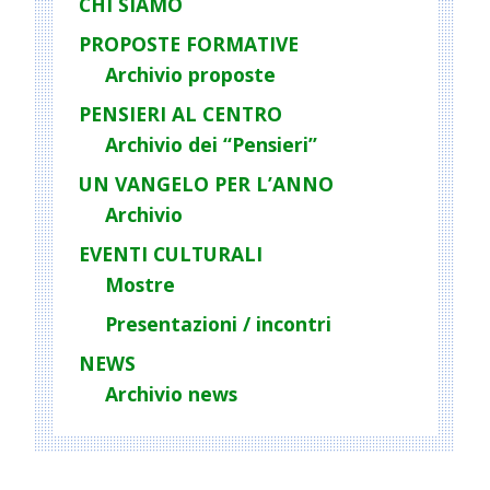
g
CHI SIAMO
a
PROPOSTE FORMATIVE
t
Archivio proposte
i
PENSIERI AL CENTRO
o
Archivio dei “Pensieri”
n
UN VANGELO PER L’ANNO
Archivio
EVENTI CULTURALI
Mostre
Presentazioni / incontri
NEWS
Archivio news