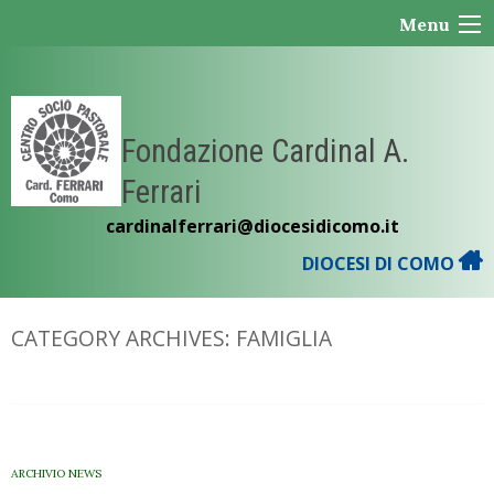
Skip
Menu
to
content
Fondazione Cardinal A.
Ferrari
cardinalferrari@diocesidicomo.it
DIOCESI DI COMO
CATEGORY ARCHIVES:
FAMIGLIA
ARCHIVIO NEWS