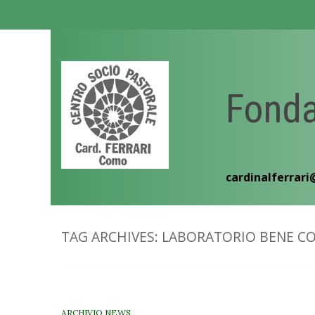
Skip
to
content
Fonda
cardinalferrari
TAG ARCHIVES:
LABORATORIO BENE C
ARCHIVIO NEWS