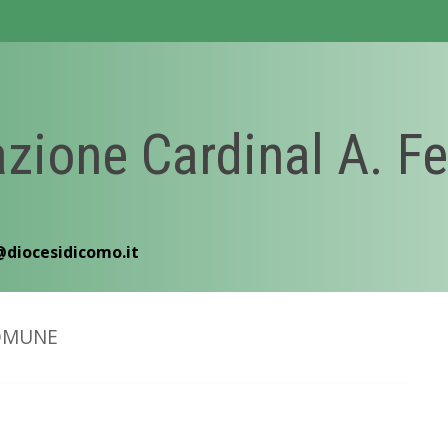
zione Cardinal A. Fe
@diocesidicomo.it
OMUNE