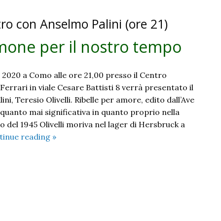
ro con Anselmo Palini (ore 21)
timone per il nostro tempo
 2020 a Como alle ore 21,00 presso il Centro
Ferrari in viale Cesare Battisti 8 verrà presentato il
ini, Teresio Olivelli. Ribelle per amore, edito dall’Ave
quanto mai significativa in quanto proprio nella
o del 1945 Olivelli moriva nel lager di Hersbruck a
Teresio
tinue reading
»
Olivelli:
un
testimone
per
il
nostro