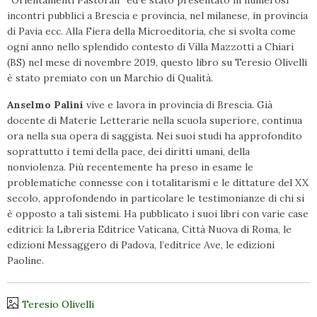
“Orientamenti Pastorali” ed è stato presentato in numerosi
incontri pubblici a Brescia e provincia, nel milanese, in provincia
di Pavia ecc. Alla Fiera della Microeditoria, che si svolta come
ogni anno nello splendido contesto di Villa Mazzotti a Chiari
(BS) nel mese di novembre 2019, questo libro su Teresio Olivelli
è stato premiato con un Marchio di Qualità.
Anselmo Palini
vive e lavora in provincia di Brescia. Già
docente di Materie Letterarie nella scuola superiore, continua
ora nella sua opera di saggista. Nei suoi studi ha approfondito
soprattutto i temi della pace, dei diritti umani, della
nonviolenza. Più recentemente ha preso in esame le
problematiche connesse con i totalitarismi e le dittature del XX
secolo, approfondendo in particolare le testimonianze di chi si
è opposto a tali sistemi. Ha pubblicato i suoi libri con varie case
editrici: la Libreria Editrice Vaticana, Città Nuova di Roma, le
edizioni Messaggero di Padova, l’editrice Ave, le edizioni
Paoline.
Teresio Olivelli