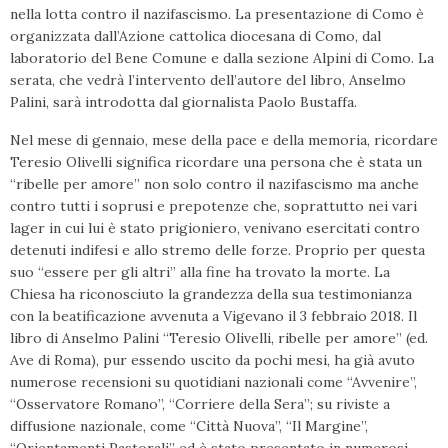
nella lotta contro il nazifascismo. La presentazione di Como è
organizzata dall’Azione cattolica diocesana di Como, dal
laboratorio del Bene Comune e dalla sezione Alpini di Como. La
serata, che vedrà l’intervento dell’autore del libro, Anselmo
Palini, sarà introdotta dal giornalista Paolo Bustaffa.
Nel mese di gennaio, mese della pace e della memoria, ricordare
Teresio Olivelli significa ricordare una persona che è stata un
“ribelle per amore” non solo contro il nazifascismo ma anche
contro tutti i soprusi e prepotenze che, soprattutto nei vari
lager in cui lui è stato prigioniero, venivano esercitati contro
detenuti indifesi e allo stremo delle forze. Proprio per questa
suo “essere per gli altri” alla fine ha trovato la morte. La
Chiesa ha riconosciuto la grandezza della sua testimonianza
con la beatificazione avvenuta a Vigevano il 3 febbraio 2018. Il
libro di Anselmo Palini “Teresio Olivelli, ribelle per amore” (ed.
Ave di Roma), pur essendo uscito da pochi mesi, ha già avuto
numerose recensioni su quotidiani nazionali come “Avvenire”,
“Osservatore Romano”, “Corriere della Sera”; su riviste a
diffusione nazionale, come “Città Nuova”, “Il Margine”,