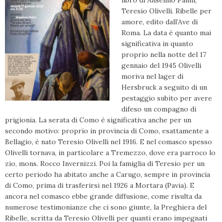
libro di Anselmo Palini,
Teresio Olivelli. Ribelle per
amore, edito dall’Ave di
Roma. La data è quanto mai
significativa in quanto
proprio nella notte del 17
gennaio del 1945 Olivelli
moriva nel lager di
Hersbruck a seguito di un
pestaggio subìto per avere
difeso un compagno di
prigionia. La serata di Como è significativa anche per un
secondo motivo: proprio in provincia di Como, esattamente a
Bellagio, è nato Teresio Olivelli nel 1916. E nel comasco spesso
Olivelli tornava, in particolare a Tremezzo, dove era parroco lo
zio, mons. Rocco Invernizzi. Poi la famiglia di Teresio per un
certo periodo ha abitato anche a Carugo, sempre in provincia
di Como, prima di trasferirsi nel 1926 a Mortara (Pavia). E
ancora nel comasco ebbe grande diffusione, come risulta da
numerose testimonianze che ci sono giunte, la Preghiera del
Ribelle, scritta da Teresio Olivelli per quanti erano impegnati