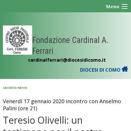
Skip
Menu
to
content
Fondazione Cardinal A.
Ferrari
cardinalferrari@diocesidicomo.it
DIOCESI DI COMO
ARCHIVIO NEWS
Venerdì 17 gennaio 2020 incontro con Anselmo
Palini (ore 21)
Teresio Olivelli: un