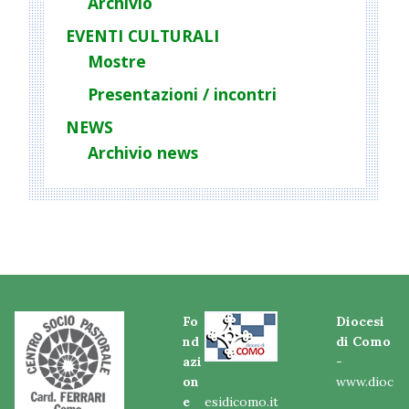
Archivio
EVENTI CULTURALI
Mostre
Presentazioni / incontri
NEWS
Archivio news
Fo
Diocesi
nd
di Como
azi
-
on
www.dioc
e
esidicomo.it