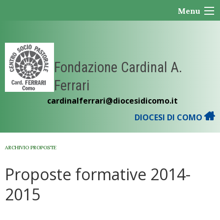
Skip
Menu
to
content
Fondazione Cardinal A.
Ferrari
cardinalferrari@diocesidicomo.it
DIOCESI DI COMO
ARCHIVIO PROPOSTE
Proposte formative 2014-
2015