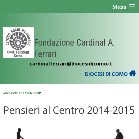
Skip
Menu
to
content
Fondazione Cardinal A.
Ferrari
cardinalferrari@diocesidicomo.it
DIOCESI DI COMO
ARCHIVIO DEI "PENSIERI"
Pensieri al Centro 2014-2015