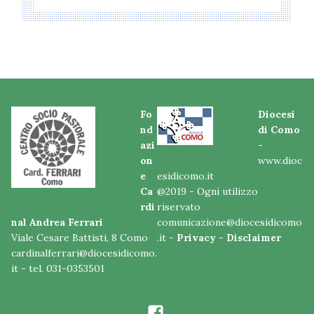
Fo
Diocesi
nd
di Como
azi
-
on
www.dioc
e
esidicomo.it
Ca
@2019 - Ogni utilizzo
rdi
riservato
nal Andrea Ferrari
comunicazione@diocesidicomo
Viale Cesare Battisti, 8 Como
.it -
Privacy
-
Disclaimer
cardinalferrari@diocesidicomo.
it
- tel. 031-0353501