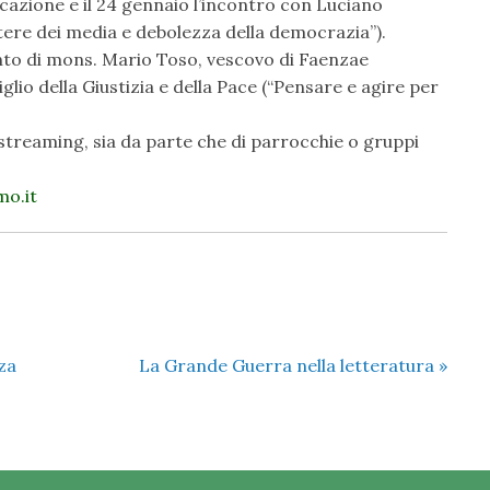
ificazione e il 24 gennaio l’incontro con Luciano
tere dei media e debolezza della democrazia”).
nto di mons. Mario Toso, vescovo di Faenzae
glio della Giustizia e della Pace (“Pensare e agire per
e streaming, sia da parte che di parrocchie o gruppi
o.it
za
La Grande Guerra nella letteratura
»