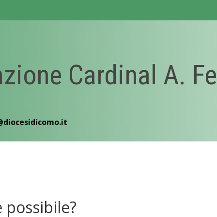
zione Cardinal A. Fe
@diocesidicomo.it
 possibile?