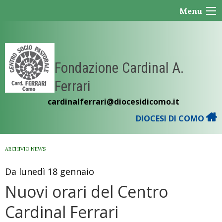
Skip
Menu
to
content
Fondazione Cardinal A.
Ferrari
cardinalferrari@diocesidicomo.it
DIOCESI DI COMO
ARCHIVIO NEWS
Da lunedì 18 gennaio
Nuovi orari del Centro
Cardinal Ferrari