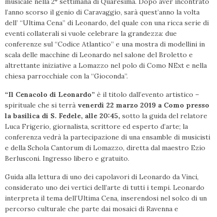
musicale nella 2° settimana di Quaresima. Dopo aver incontrato
l’anno scorso il genio di Caravaggio, sarà quest’anno la volta
dell’ “Ultima Cena” di Leonardo, del quale con una ricca serie di
eventi collaterali si vuole celebrare la grandezza: due
conferenze sul “Codice Atlantico” e una mostra di modellini in
scala delle macchine di Leonardo nel salone del Broletto e
altrettante iniziative a Lomazzo nel polo di Como NExt e nella
chiesa parrocchiale con la “Gioconda”.
“Il Cenacolo di Leonardo”
è il titolo dall’evento artistico –
spirituale che si terrà
venerdì 22 marzo 2019 a Como presso
la basilica di S. Fedele, alle 20:45,
sotto la guida del relatore
Luca Frigerio, giornalista, scrittore ed esperto d’arte; la
conferenza vedrà la partecipazione di una ensamble di musicisti
e della Schola Cantorum di Lomazzo, diretta dal maestro Ezio
Berlusconi. Ingresso libero e gratuito.
Guida alla lettura di uno dei capolavori di Leonardo da Vinci,
considerato uno dei vertici dell’arte di tutti i tempi. Leonardo
interpreta il tema dell’Ultima Cena, inserendosi nel solco di un
percorso culturale che parte dai mosaici di Ravenna e