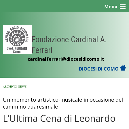
Skip
Menu
to
content
Fondazione Cardinal A.
Ferrari
cardinalferrari@diocesidicomo.it
DIOCESI DI COMO
ARCHIVIO NEWS
Un momento artistico-musicale in occasione del
cammino quaresimale
L’Ultima Cena di Leonardo