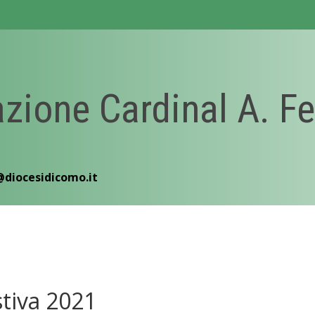
zione Cardinal A. Fe
@diocesidicomo.it
stiva 2021