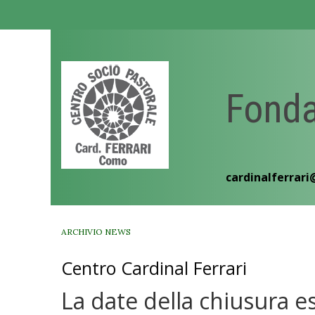
Skip
to
content
Fonda
cardinalferrari
ARCHIVIO NEWS
Centro Cardinal Ferrari
La date della chiusura e