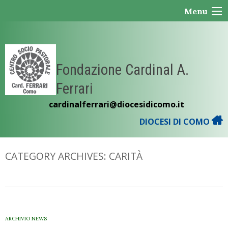
Skip
Menu
to
content
Fondazione Cardinal A.
Ferrari
cardinalferrari@diocesidicomo.it
DIOCESI DI COMO
CATEGORY ARCHIVES:
CARITÀ
ARCHIVIO NEWS