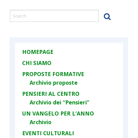
o
s
t
N
a
v
HOMEPAGE
i
g
CHI SIAMO
a
PROPOSTE FORMATIVE
t
Archivio proposte
i
PENSIERI AL CENTRO
o
Archivio dei “Pensieri”
n
UN VANGELO PER L’ANNO
Archivio
EVENTI CULTURALI