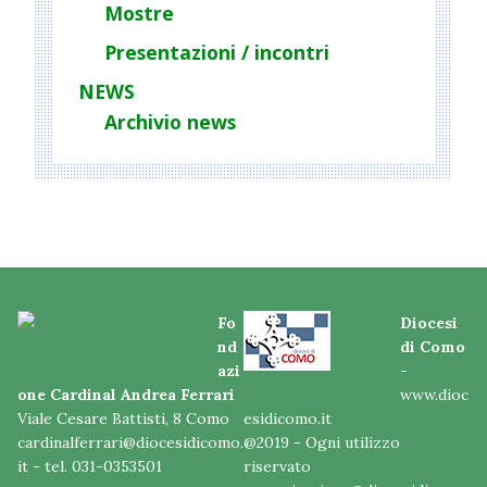
Mostre
Presentazioni / incontri
NEWS
Archivio news
Fo
Diocesi
nd
di Como
azi
-
one Cardinal Andrea Ferrari
www.dioc
Viale Cesare Battisti, 8 Como
esidicomo.it
cardinalferrari@diocesidicomo.
@2019 - Ogni utilizzo
it
- tel. 031-0353501
riservato