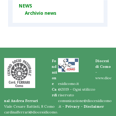
NEWS
Archivio news
Fo
Diocesi
nd
di Como
azi
-
on
www.dioc
e
esidicomo.it
Ca
@2019 - Ogni utilizzo
rdi
riservato
nal Andrea Ferrari
comunicazione@diocesidicomo
Viale Cesare Battisti, 8 Como
.it -
Privacy
-
Disclaimer
cardinalferrari@diocesidicomo.